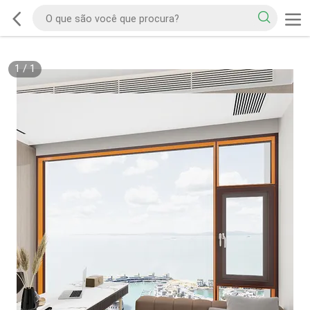
1
/
1