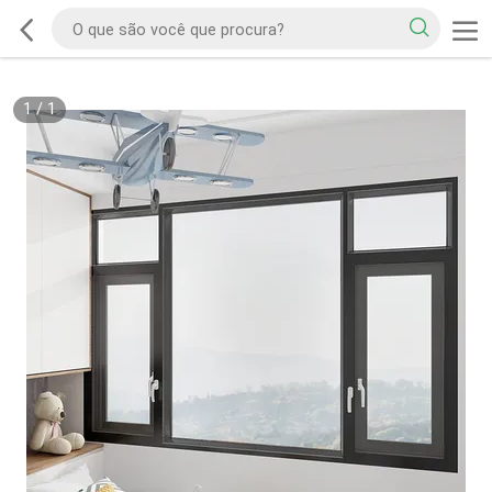
1
/
1