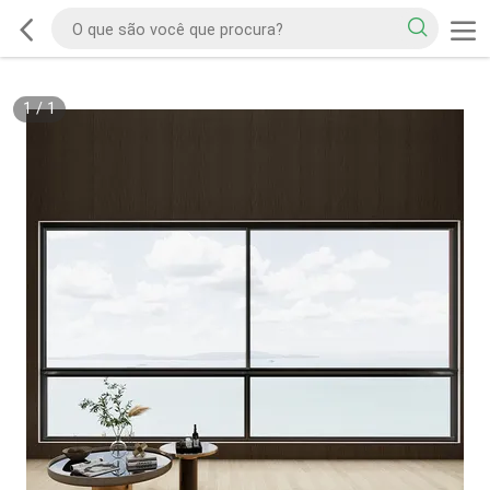
1
/
1