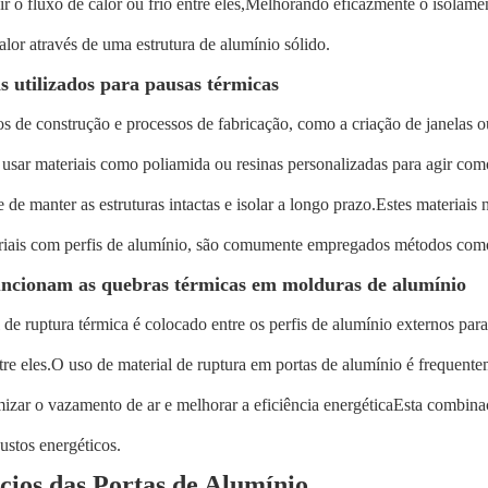
ir o fluxo de calor ou frio entre eles,Melhorando eficazmente o isolamen
calor através de uma estrutura de alumínio sólido.
s utilizados para pausas térmicas
s de construção e processos de fabricação, como a criação de janelas 
sar materiais como poliamida ou resinas personalizadas para agir como 
 de manter as estruturas intactas e isolar a longo prazo.Estes materiais
eriais com perfis de alumínio, são comumente empregados métodos como
ncionam as quebras térmicas em molduras de alumínio
 de ruptura térmica é colocado entre os perfis de alumínio externos para
ntre eles.O uso de material de ruptura em portas de alumínio é frequ
izar o vazamento de ar e melhorar a eficiência energéticaEsta combina
ustos energéticos.
cios das Portas de Alumínio