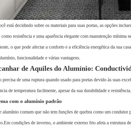
cê está decidindo sobre os materiais para suas portas, as opções inc
 como resistência e uma aparência elegante com manutenção mínima nec
iente, o que pode afectar a conforto e a eficiência energética da sua casa
alumínio, funcionalidade e várias vantagens.
canhar de Aquiles do Alumínio: Conductivi
 precisa de uma ruptura quando usado para portas devido às suas excel
ência de temperatura facilmente, apesar da sua durabilidade e resistência
ema com o alumínio padrão
de alumínio comum que não tem funções de quebra como um condutor par
o.Em condições de inverno, o ambiente externo frio afeta a estrutura