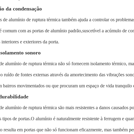
ão da condensação
s de alumínio de ruptura térmica também ajuda a controlar os problem
 comum com as portas de alumínio padrão,suscetível a acúmulo de con
 interiores e exteriores da porta.
isolamento sonoro
de alumínio de ruptura térmica não só fornecem isolamento térmico, m
o ruído de fontes externas através da amortecimento das vibrações son
m bairros movimentados ou que procuram um espaço de vida tranquilo c
durabilidade
de alumínio de ruptura térmica são mais resistentes a danos causados p
 tipos de portas.O alumínio é naturalmente resistente à ferrugem e qu
sto resulta em portas que não só funcionam eficazmente, mas também p