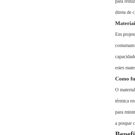
para reduz
direta de 
Materiai
Em projeto
costumam u
capacidade
estes mat
Como fu
O material
térmica e
para minim
a poupar c
Benefí