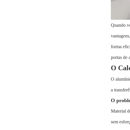
Quando vo
vantagens,
forma efic
portas de 
O Cal
O alumínio
a transfer
O probl
Material 
sem esforç