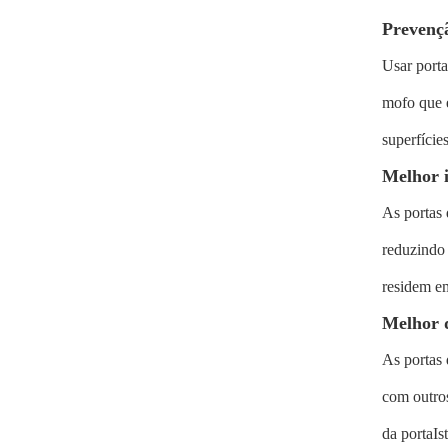
Prevenç
Usar porta
mofo que é
superfícies
Melhor 
As portas 
reduzindo 
residem e
Melhor 
As portas 
com outros
da portaI