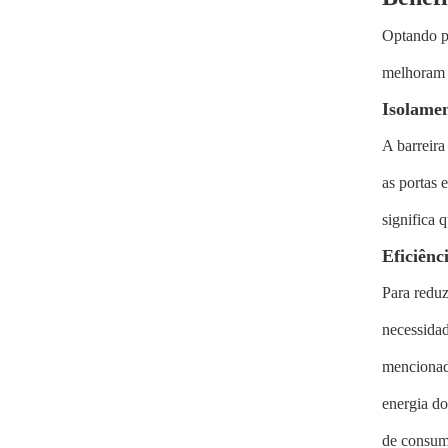
Optando p
melhoram a
Isolamen
A barreira
as portas 
significa 
Eficiênc
Para reduz
necessidad
mencionado
energia do
de consum