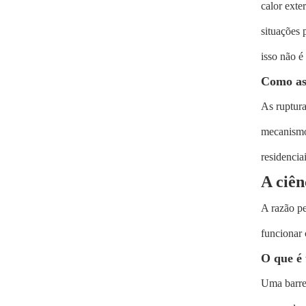
calor exte
situações 
isso não é
Como as
As ruptur
mecanismo,
residencia
A ciên
A razão pe
funcionar 
O que é
Uma barrei