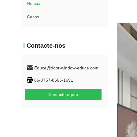
Notícia
Casos
Contacte-nos
Educe@door-window-educe.com
86-0757-8565-1691
Contacte agora