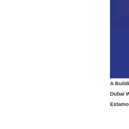
A Build
Dubai W
Estamos